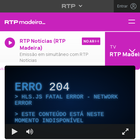
Entrar
RTP Notícias (RTP
NO AR
TV
Madeira)
RTP Madei
Emissão em simultâneo com RTP
Notícias
ERRO
204
HLS.JS FATAL ERROR - NETWORK
ERROR
ESTE CONTEÚDO ESTÁ NESTE
MOMENTO INDISPONÍVEL