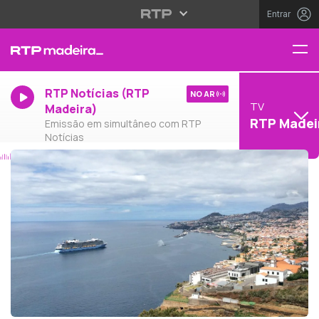
Entrar
RTP Notícias (RTP
NO AR
TV
Madeira)
RTP Madei
Emissão em simultâneo com RTP
Notícias