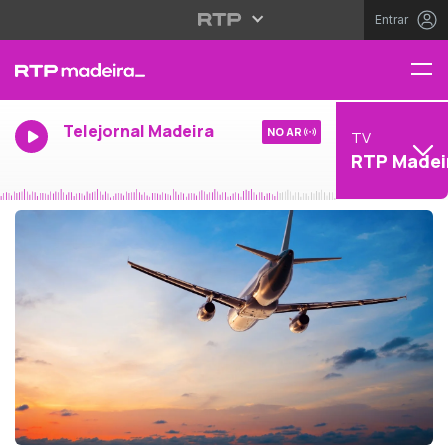
Entrar
Telejornal Madeira
NO AR
TV
RTP Madei