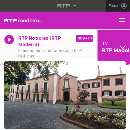
Entrar
RTP Notícias (RTP
NO AR
TV
Madeira)
RTP Madei
Emissão em simultâneo com RTP
Notícias