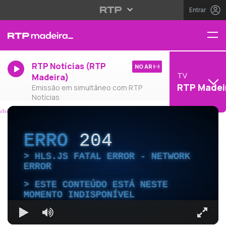
Entrar
RTP Notícias (RTP
NO AR
TV
Madeira)
RTP Madei
Emissão em simultâneo com RTP
Notícias
ERRO
204
HLS.JS FATAL ERROR - NETWORK
ERROR
ESTE CONTEÚDO ESTÁ NESTE
MOMENTO INDISPONÍVEL