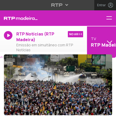
Entrar
RTP Notícias (RTP
NO AR
TV
Madeira)
RTP Madei
Emissão em simultâneo com RTP
Notícias