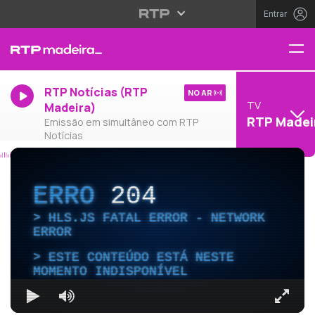
Entrar
RTP Notícias (RTP
NO AR
TV
Madeira)
RTP Madei
Emissão em simultâneo com RTP
Notícias
ERRO
204
HLS.JS FATAL ERROR - NETWORK
ERROR
ESTE CONTEÚDO ESTÁ NESTE
MOMENTO INDISPONÍVEL