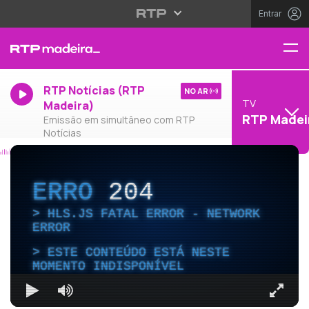
Entrar
RTP Notícias (RTP
NO AR
TV
Madeira)
RTP Madei
Emissão em simultâneo com RTP
Notícias
ERRO
204
HLS.JS FATAL ERROR - NETWORK
ERROR
ESTE CONTEÚDO ESTÁ NESTE
MOMENTO INDISPONÍVEL