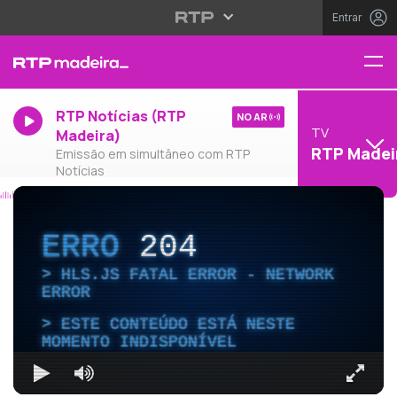
Entrar
RTP Notícias (RTP
NO AR
TV
Madeira)
RTP Madei
Emissão em simultâneo com RTP
Notícias
ERRO
204
HLS.JS FATAL ERROR - NETWORK
ERROR
ESTE CONTEÚDO ESTÁ NESTE
MOMENTO INDISPONÍVEL