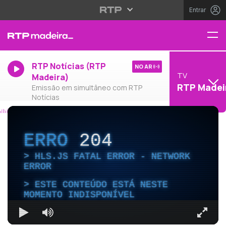
Entrar
RTP Notícias (RTP
NO AR
TV
Madeira)
RTP Madei
Emissão em simultâneo com RTP
Notícias
ERRO
204
HLS.JS FATAL ERROR - NETWORK
ERROR
ESTE CONTEÚDO ESTÁ NESTE
MOMENTO INDISPONÍVEL