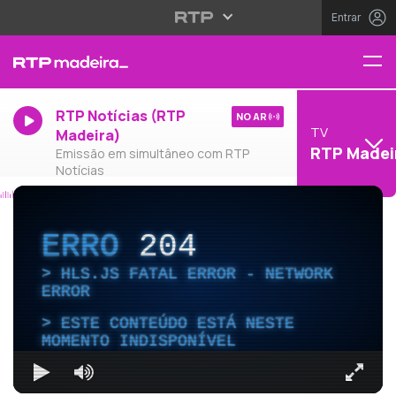
Entrar
RTP Notícias (RTP
NO AR
TV
Madeira)
RTP Madei
Emissão em simultâneo com RTP
Notícias
ERRO
204
HLS.JS FATAL ERROR - NETWORK
ERROR
ESTE CONTEÚDO ESTÁ NESTE
MOMENTO INDISPONÍVEL