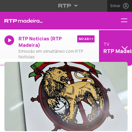
Entrar
RTP Notícias (RTP
NO AR
TV
Madeira)
RTP Madei
Emissão em simultâneo com RTP
Notícias