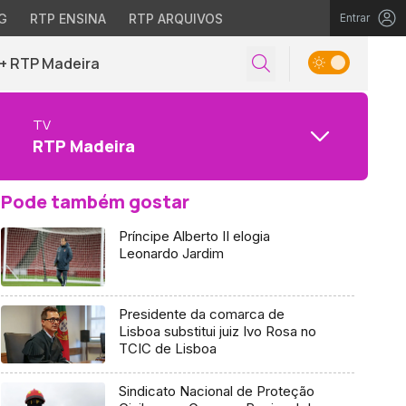
G
RTP ENSINA
RTP ARQUIVOS
Entrar
+ RTP Madeira
TV
RTP Madeira
Pode também gostar
Príncipe Alberto II elogia
Leonardo Jardim
Presidente da comarca de
Lisboa substitui juiz Ivo Rosa no
TCIC de Lisboa
Sindicato Nacional de Proteção