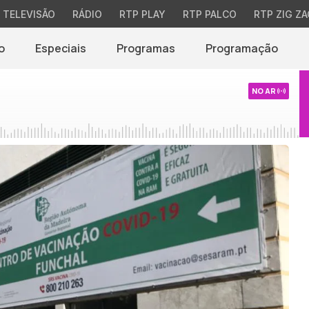
TELEVISÃO
RÁDIO
RTP PLAY
RTP PALCO
RTP ZIG ZA
o
Especiais
Programas
Programação
NO AR