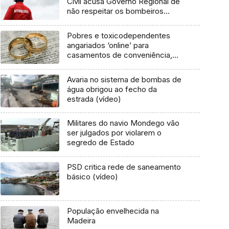
Civil acusa Governo Regional de
não respeitar os bombeiros
(áudio)
Pobres e toxicodependentes
angariados ‘online’ para
casamentos de conveniência,
177 casos em 2025
Avaria no sistema de bombas de
água obrigou ao fecho da
estrada (vídeo)
Militares do navio Mondego vão
ser julgados por violarem o
segredo de Estado
PSD critica rede de saneamento
básico (vídeo)
População envelhecida na
Madeira