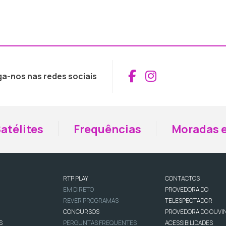
Aceder ao Fac
Aceder ao I
ga-nos nas redes sociais
atélites
Frequências
Moradas e
RTP PLAY
CONTACTOS
EM DIRETO
PROVEDORA DO
REVER PROGRAMAS
TELESPECTADOR
CONCURSOS
PROVEDORA DO OUVI
S
PERGUNTAS FREQUENTES
ACESSIBILIDADES