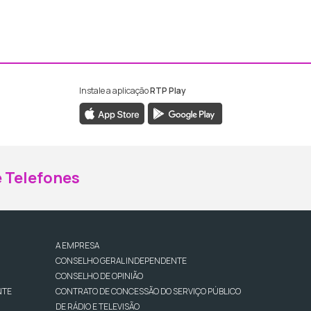
Instale a aplicação
RTP Play
ebook da RTP Madeira
nstagram da RTP Madeira
 Telefones
A EMPRESA
CONSELHO GERAL INDEPENDENTE
CONSELHO DE OPINIÃO
NTE
CONTRATO DE CONCESSÃO DO SERVIÇO PÚBLICO
DE RÁDIO E TELEVISÃO