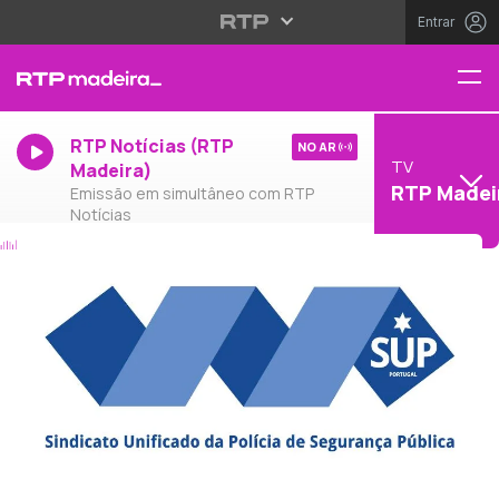
Entrar
RTP Notícias (RTP
NO AR
TV
Madeira)
RTP Madei
Emissão em simultâneo com RTP
Notícias