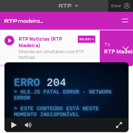
Entrar
RTP Notícias (RTP
NO AR
TV
Madeira)
RTP Madei
Emissão em simultâneo com RTP
Notícias
ERRO
204
HLS.JS FATAL ERROR - NETWORK
ERROR
ESTE CONTEÚDO ESTÁ NESTE
MOMENTO INDISPONÍVEL