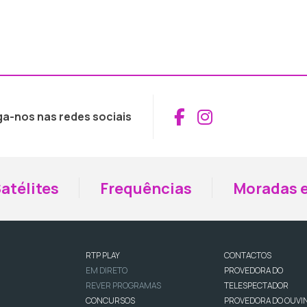
Aceder ao Fac
Aceder ao I
ga-nos nas redes sociais
atélites
Frequências
Moradas e
RTP PLAY
CONTACTOS
EM DIRETO
PROVEDORA DO
REVER PROGRAMAS
TELESPECTADOR
CONCURSOS
PROVEDORA DO OUVI