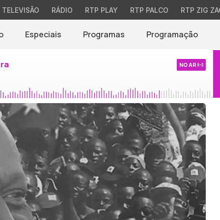
TELEVISÃO
RÁDIO
RTP PLAY
RTP PALCO
RTP ZIG ZA
o
Especiais
Programas
Programação
ira
NO AR