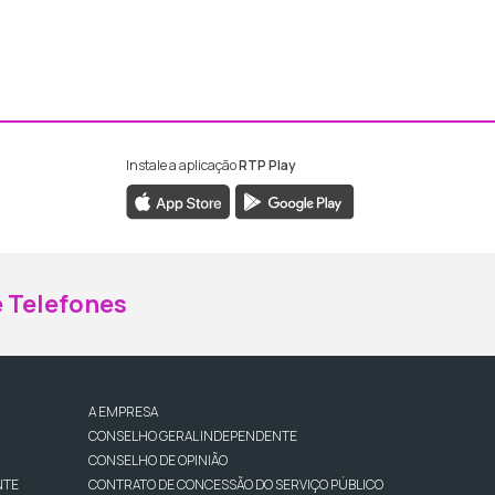
Instale a aplicação
RTP Play
ebook da RTP Madeira
nstagram da RTP Madeira
 Telefones
A EMPRESA
CONSELHO GERAL INDEPENDENTE
CONSELHO DE OPINIÃO
NTE
CONTRATO DE CONCESSÃO DO SERVIÇO PÚBLICO