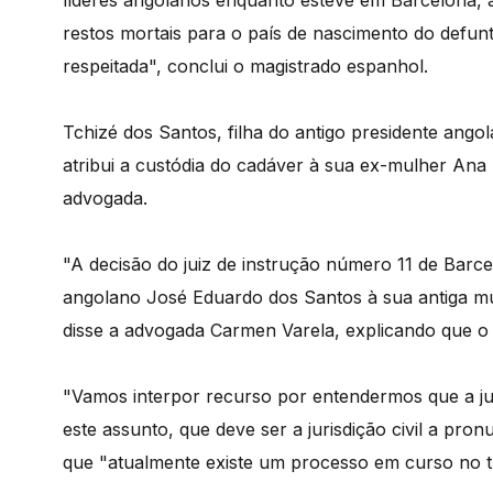
líderes angolanos enquanto esteve em Barcelona, as
restos mortais para o país de nascimento do defun
respeitada", conclui o magistrado espanhol.
Tchizé dos Santos, filha do antigo presidente ango
atribui a custódia do cadáver à sua ex-mulher Ana
advogada.
"A decisão do juiz de instrução número 11 de Barce
angolano José Eduardo dos Santos à sua antiga mul
disse a advogada Carmen Varela, explicando que o
"Vamos interpor recurso por entendermos que a ju
este assunto, que deve ser a jurisdição civil a pro
que "atualmente existe um processo em curso no tri