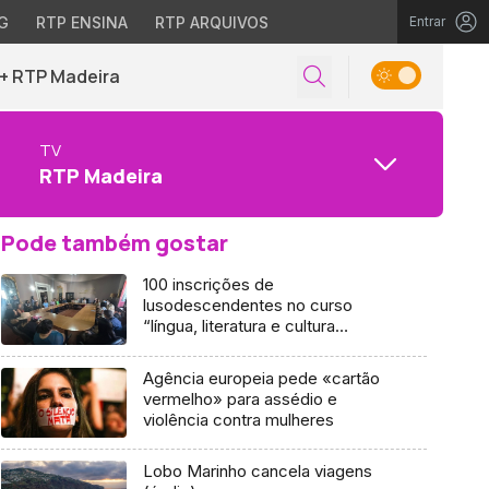
G
RTP ENSINA
RTP ARQUIVOS
Entrar
+ RTP Madeira
TV
RTP Madeira
Pode também gostar
100 inscrições de
lusodescendentes no curso
“língua, literatura e cultura
madeirense” (vídeo)
Agência europeia pede «cartão
vermelho» para assédio e
violência contra mulheres
Lobo Marinho cancela viagens