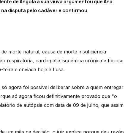
idente de Angola à sua viúva argumentou que Ana
s na disputa pelo cadáver e confirmou
o de morte natural, causa de morte insuficiência
o respiratória, cardiopatia isquémica crónica e fibrose
-feira e enviada hoje à Lusa.
e só agora foi possível deliberar sobre a quem entregar
orque só agora ficou definitivamente provado que "o
elatório de autópsia com data de 09 de julho, que assim
de um mês na decisão, o juiz explica porque deu razão