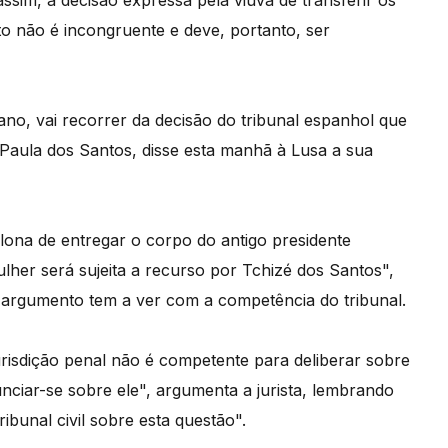
sim, a decisão expressa pela viúva de transferir os
to não é incongruente e deve, portanto, ser
lano, vai recorrer da decisão do tribunal espanhol que
 Paula dos Santos, disse esta manhã à Lusa a sua
lona de entregar o corpo do antigo presidente
her será sujeita a recurso por Tchizé dos Santos",
 argumento tem a ver com a competência do tribunal.
risdição penal não é competente para deliberar sobre
nunciar-se sobre ele", argumenta a jurista, lembrando
bunal civil sobre esta questão".