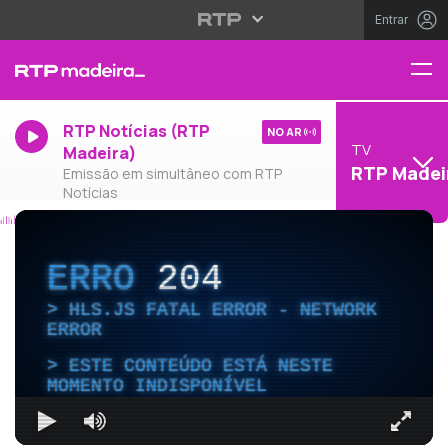
Entrar
RTP Notícias (RTP
NO AR
TV
Madeira)
RTP Madei
Emissão em simultâneo com RTP
Notícias
ERRO
204
HLS.JS FATAL ERROR - NETWORK
ERROR
ESTE CONTEÚDO ESTÁ NESTE
MOMENTO INDISPONÍVEL