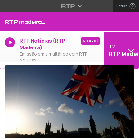
Entrar
RTP Notícias (RTP
NO AR
TV
Madeira)
RTP Madei
Emissão em simultâneo com RTP
Notícias