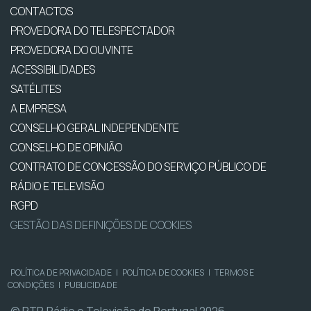
CONTACTOS
PROVEDORA DO TELESPECTADOR
PROVEDORA DO OUVINTE
ACESSIBILIDADES
SATÉLITES
A EMPRESA
CONSELHO GERAL INDEPENDENTE
CONSELHO DE OPINIÃO
CONTRATO DE CONCESSÃO DO SERVIÇO PÚBLICO DE
RÁDIO E TELEVISÃO
RGPD
GESTÃO DAS DEFINIÇÕES DE COOKIES
POLÍTICA DE PRIVACIDADE
|
POLÍTICA DE COOKIES
|
TERMOS E
CONDIÇÕES
|
PUBLICIDADE
© RTP, Rádio e Televisão de Portugal 2026