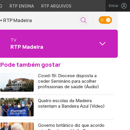
G
RTP ENSINA
RTP ARQUIVOS
Entrar
+ RTP Madeira
TV
RTP Madeira
Pode também gostar
Covid-19: Diocese disposta a
ceder Seminário para acolher
profissionais de saúde (Áudio)
Quatro escolas da Madeira
ostentam a Bandeira Azul (Vídeo)
Governo britânico diz que acordo