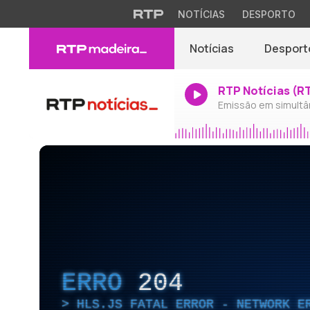
NOTÍCIAS
DESPORTO
Notícias
Desport
RTP Notícias (R
Emissão em simultâ
ERRO
204
HLS.JS FATAL ERROR - NETWORK E