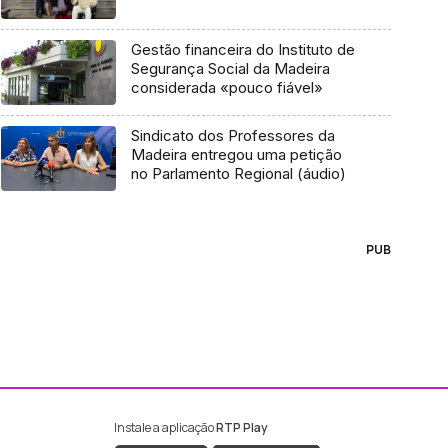
Gestão financeira do Instituto de
Segurança Social da Madeira
considerada «pouco fiável»
Sindicato dos Professores da
Madeira entregou uma petição
no Parlamento Regional (áudio)
PUB
Instale a aplicação
RTP Play
ebook da RTP Madeira
nstagram da RTP Madeira