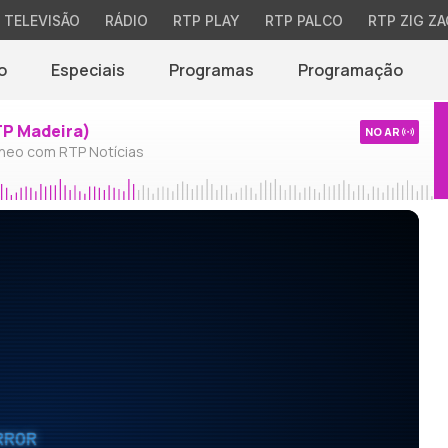
TELEVISÃO
RÁDIO
RTP PLAY
RTP PALCO
RTP ZIG ZA
o
Especiais
Programas
Programação
TP Madeira)
NO AR
neo com RTP Notícias
RROR