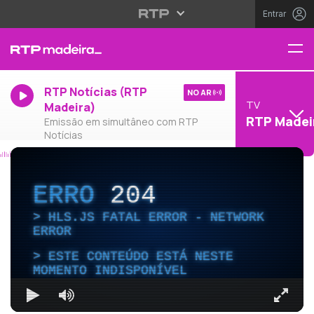
Entrar
RTP Notícias (RTP
NO AR
TV
Madeira)
RTP Madei
Emissão em simultâneo com RTP
Notícias
ERRO
204
HLS.JS FATAL ERROR - NETWORK
ERROR
ESTE CONTEÚDO ESTÁ NESTE
MOMENTO INDISPONÍVEL