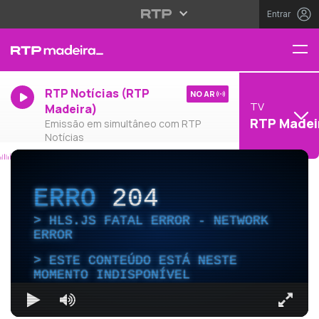
Entrar
RTP Notícias (RTP
NO AR
TV
Madeira)
RTP Madei
Emissão em simultâneo com RTP
Notícias
ERRO
204
HLS.JS FATAL ERROR - NETWORK
ERROR
ESTE CONTEÚDO ESTÁ NESTE
MOMENTO INDISPONÍVEL