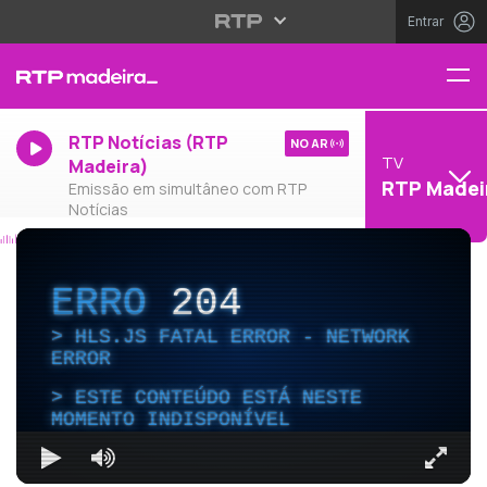
Entrar
RTP Notícias (RTP
NO AR
TV
Madeira)
RTP Madei
Emissão em simultâneo com RTP
Notícias
ERRO
204
HLS.JS FATAL ERROR - NETWORK
ERROR
ESTE CONTEÚDO ESTÁ NESTE
MOMENTO INDISPONÍVEL