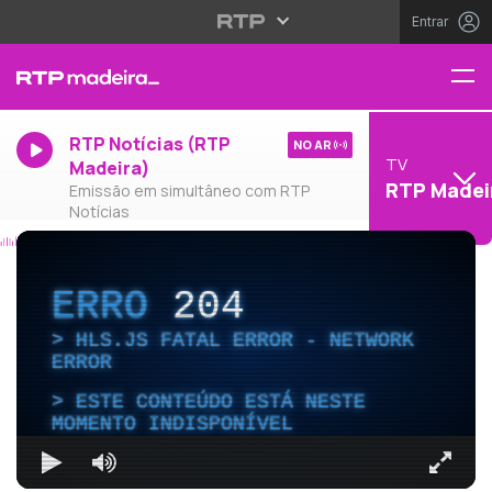
Entrar
RTP Notícias (RTP
NO AR
TV
Madeira)
RTP Madei
Emissão em simultâneo com RTP
Notícias
ERRO
204
HLS.JS FATAL ERROR - NETWORK
ERROR
ESTE CONTEÚDO ESTÁ NESTE
MOMENTO INDISPONÍVEL