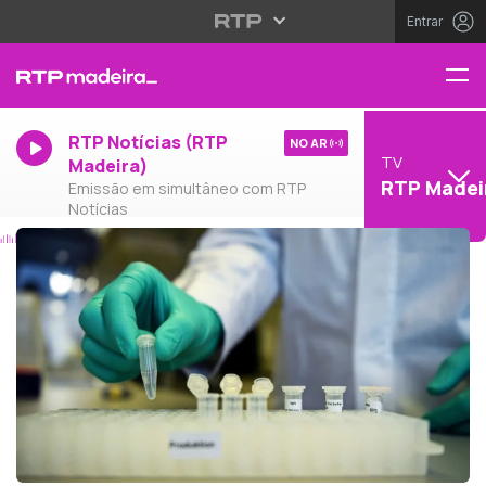
Entrar
RTP Notícias (RTP
NO AR
TV
Madeira)
RTP Madei
Emissão em simultâneo com RTP
Notícias