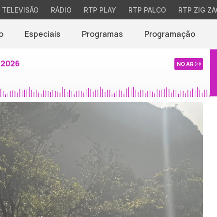
TELEVISÃO
RÁDIO
RTP PLAY
RTP PALCO
RTP ZIG ZA
o
Especiais
Programas
Programação
 2026
NO AR