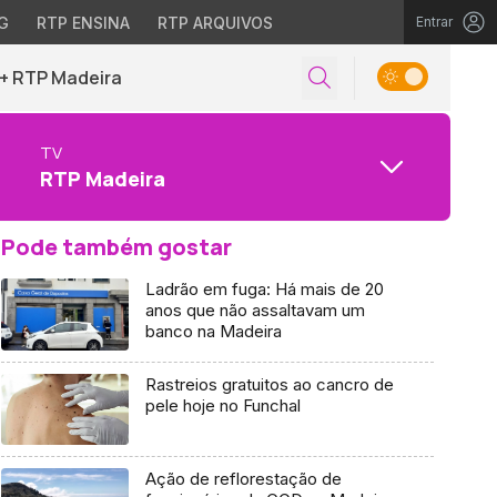
G
RTP ENSINA
RTP ARQUIVOS
Entrar
+ RTP Madeira
TV
RTP Madeira
Pode também gostar
Ladrão em fuga: Há mais de 20
anos que não assaltavam um
banco na Madeira
Rastreios gratuitos ao cancro de
pele hoje no Funchal
Ação de reflorestação de