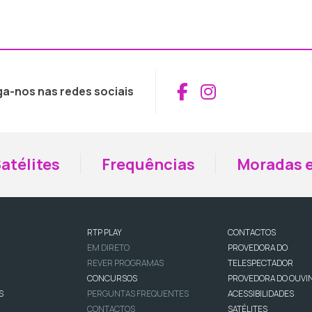
Aceder ao Fac
Aceder ao I
ga-nos nas redes sociais
atélites
Frequências
Moradas e
RTP PLAY
CONTACTOS
EM DIRETO
PROVEDORA DO
REVER PROGRAMAS
TELESPECTADOR
CONCURSOS
PROVEDORA DO OUVI
S
PERGUNTAS FREQUENTES
ACESSIBILIDADES
CONTACTOS
SATÉLITES