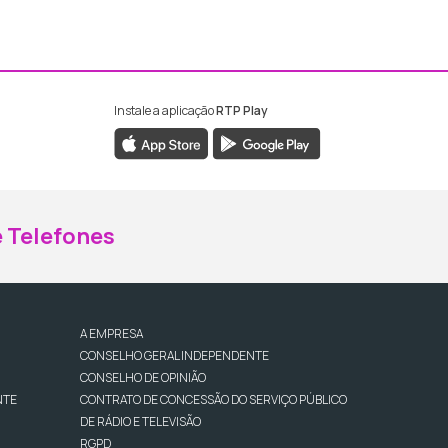
Instale a aplicação
RTP Play
ebook da RTP Madeira
nstagram da RTP Madeira
 Telefones
A EMPRESA
CONSELHO GERAL INDEPENDENTE
CONSELHO DE OPINIÃO
NTE
CONTRATO DE CONCESSÃO DO SERVIÇO PÚBLICO
DE RÁDIO E TELEVISÃO
RGPD