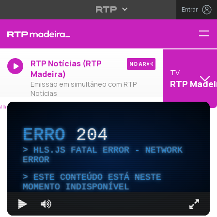
Entrar
RTP Notícias (RTP
NO AR
TV
Madeira)
RTP Madei
Emissão em simultâneo com RTP
Notícias
ERRO
204
HLS.JS FATAL ERROR - NETWORK
ERROR
ESTE CONTEÚDO ESTÁ NESTE
MOMENTO INDISPONÍVEL