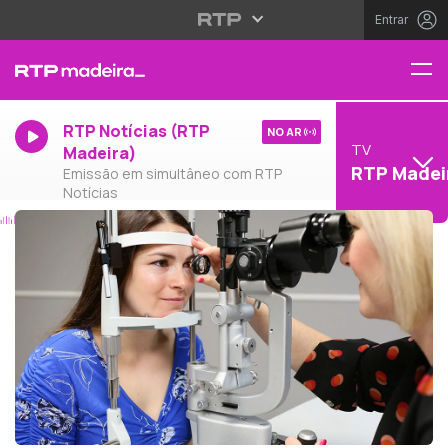
Entrar
RTP Notícias (RTP
NO AR
TV
Madeira)
RTP Madei
Emissão em simultâneo com RTP
Notícias