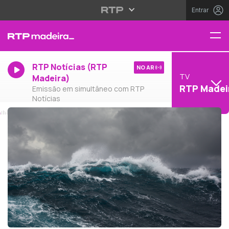
Entrar
RTP Notícias (RTP
NO AR
TV
Madeira)
RTP Madei
Emissão em simultâneo com RTP
Notícias