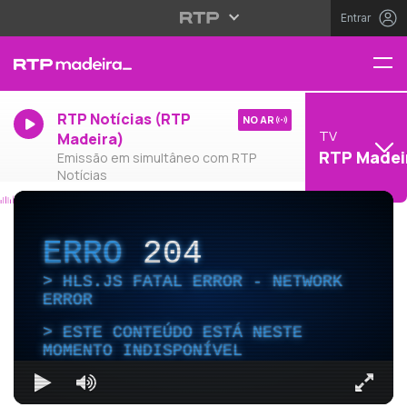
Entrar
RTP Notícias (RTP
NO AR
TV
Madeira)
RTP Madei
Emissão em simultâneo com RTP
Notícias
ERRO
204
HLS.JS FATAL ERROR - NETWORK
ERROR
ESTE CONTEÚDO ESTÁ NESTE
MOMENTO INDISPONÍVEL