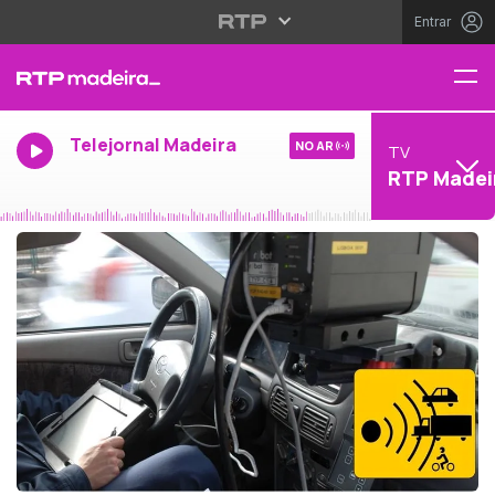
Entrar
Telejornal Madeira
NO AR
TV
RTP Madei