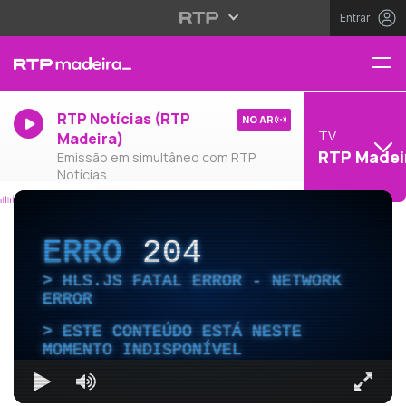
Entrar
RTP Notícias (RTP
NO AR
TV
Madeira)
RTP Madei
Emissão em simultâneo com RTP
Notícias
ERRO
204
HLS.JS FATAL ERROR - NETWORK
ERROR
ESTE CONTEÚDO ESTÁ NESTE
MOMENTO INDISPONÍVEL