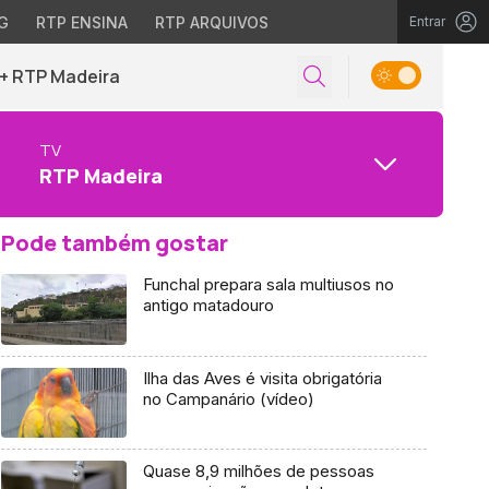
G
RTP ENSINA
RTP ARQUIVOS
Entrar
+ RTP Madeira
TV
RTP Madeira
Pode também gostar
Funchal prepara sala multiusos no
antigo matadouro
Ilha das Aves é visita obrigatória
no Campanário (vídeo)
Quase 8,9 milhões de pessoas