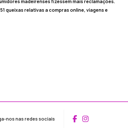
umidores madeirenses fizessem mais reclamações.
51 queixas relativas a compras online, viagens e
Aceder ao Fac
Aceder ao I
ga-nos nas redes sociais