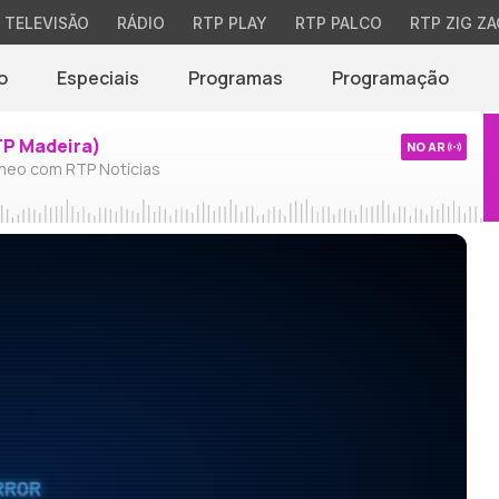
TELEVISÃO
RÁDIO
RTP PLAY
RTP PALCO
RTP ZIG ZA
o
Especiais
Programas
Programação
TP Madeira)
NO AR
neo com RTP Notícias
RROR