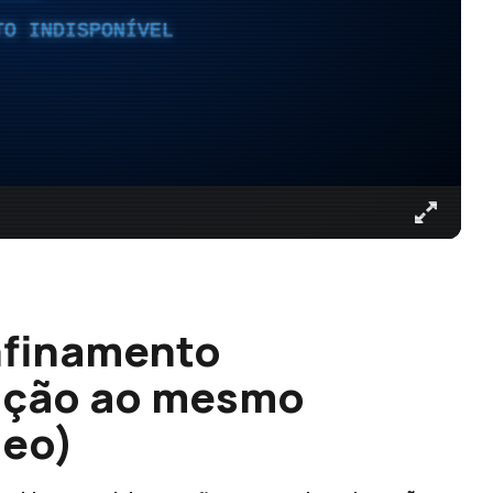
TO INDISPONÍVEL
nfinamento
ação ao mesmo
deo)