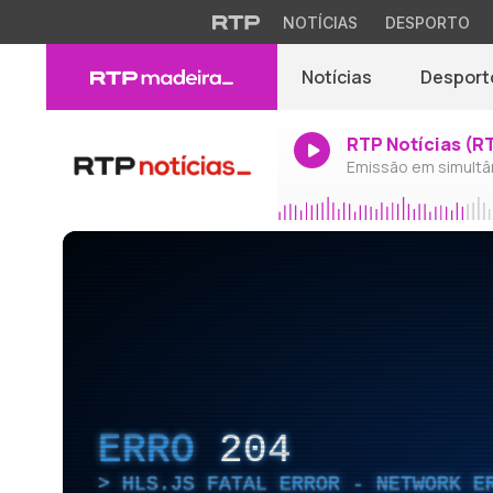
NOTÍCIAS
DESPORTO
Notícias
Desport
RTP Notícias (R
Emissão em simultâ
ERRO
204
HLS.JS FATAL ERROR - NETWORK E