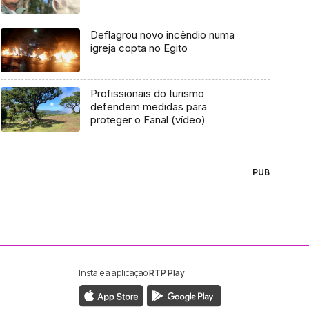
Deflagrou novo incêndio numa
igreja copta no Egito
Profissionais do turismo
defendem medidas para
proteger o Fanal (vídeo)
PUB
Instale a aplicação
RTP Play
ebook da RTP Madeira
nstagram da RTP Madeira