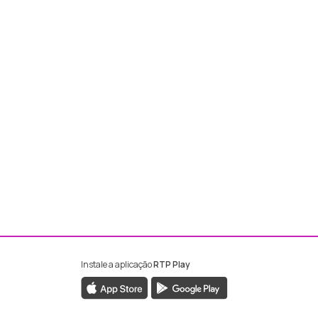
Instale a aplicação
RTP Play
ebook da RTP Madeira
nstagram da RTP Madeira