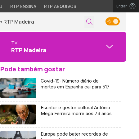
G
RTP ENSINA
RTP ARQUIVOS
Entrar
+ RTP Madeira
TV
RTP Madeira
Pode também gostar
Covid-19: Número diário de
mortes em Espanha cai para 517
Escritor e gestor cultural António
Mega Ferreira morre aos 73 anos
Europa pode bater recordes de