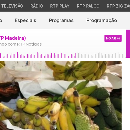
TELEVISÃO
RÁDIO
RTP PLAY
RTP PALCO
RTP ZIG ZA
o
Especiais
Programas
Programação
TP Madeira)
NO AR
neo com RTP Notícias