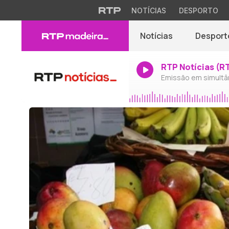
NOTÍCIAS
DESPORTO
Notícias
Desport
RTP Notícias (R
Emissão em simultâ