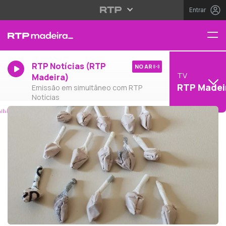
Entrar
RTP Notícias (RTP
NO AR
TV
Madeira)
RTP Madei
Emissão em simultâneo com RTP
Notícias