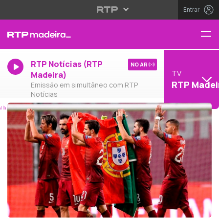
Entrar
RTP Notícias (RTP
NO AR
TV
Madeira)
RTP Madei
Emissão em simultâneo com RTP
Notícias