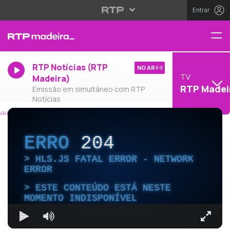
Entrar
RTP Notícias (RTP
NO AR
TV
Madeira)
RTP Madei
Emissão em simultâneo com RTP
Notícias
ERRO
204
HLS.JS FATAL ERROR - NETWORK
ERROR
ESTE CONTEÚDO ESTÁ NESTE
MOMENTO INDISPONÍVEL