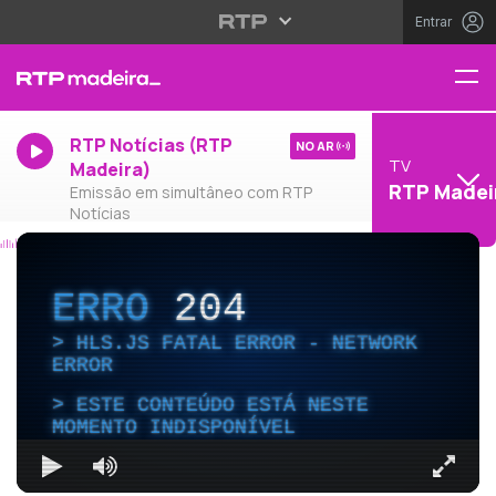
Entrar
RTP Notícias (RTP
NO AR
TV
Madeira)
RTP Madei
Emissão em simultâneo com RTP
Notícias
ERRO
204
HLS.JS FATAL ERROR - NETWORK
ERROR
ESTE CONTEÚDO ESTÁ NESTE
MOMENTO INDISPONÍVEL