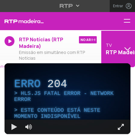
Entrar
RTP Notícias (RTP
NO AR
TV
Madeira)
RTP Madei
Emissão em simultâneo com RTP
Notícias
ERRO
204
HLS.JS FATAL ERROR - NETWORK
ERROR
ESTE CONTEÚDO ESTÁ NESTE
MOMENTO INDISPONÍVEL