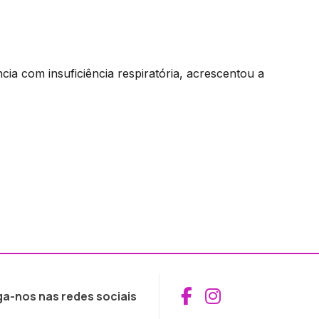
cia com insuficiência respiratória, acrescentou a
Aceder ao Fac
Aceder ao I
ga-nos nas redes sociais