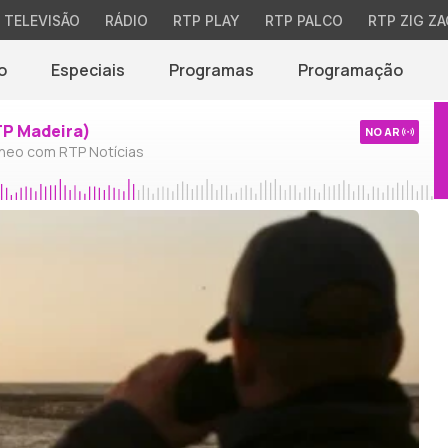
TELEVISÃO
RÁDIO
RTP PLAY
RTP PALCO
RTP ZIG ZA
o
Especiais
Programas
Programação
TP Madeira)
NO AR
neo com RTP Notícias