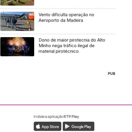
Vento dificulta operação no
Aeroporto da Madeira
Dono de maior pirotecnia do Alto
Minho nega tráfico ilegal de
material pirotécnico
PUB
Instale a aplicação
RTP Play
ebook da RTP Madeira
nstagram da RTP Madeira