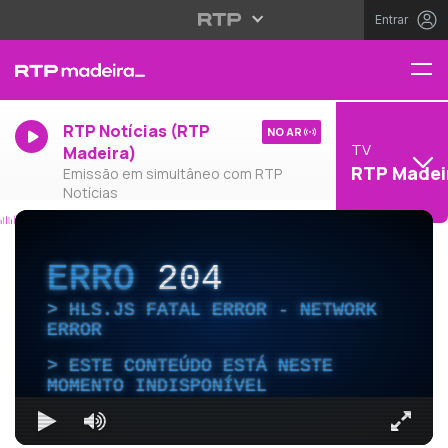
Entrar
RTP Notícias (RTP
NO AR
TV
Madeira)
RTP Madei
Emissão em simultâneo com RTP
Notícias
ERRO
204
HLS.JS FATAL ERROR - NETWORK
ERROR
ESTE CONTEÚDO ESTÁ NESTE
MOMENTO INDISPONÍVEL