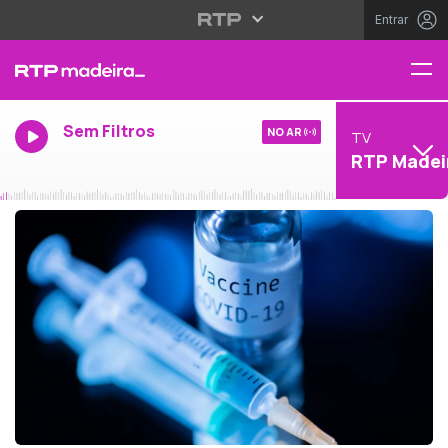
Entrar
Sem Filtros
NO AR
TV
RTP Madei