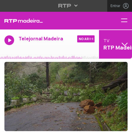
Entrar
Telejornal Madeira
NO AR
TV
RTP Madei