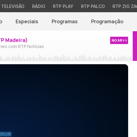
TELEVISÃO
RÁDIO
RTP PLAY
RTP PALCO
RTP ZIG ZA
o
Especiais
Programas
Programação
TP Madeira)
NO AR
neo com RTP Notícias
RROR