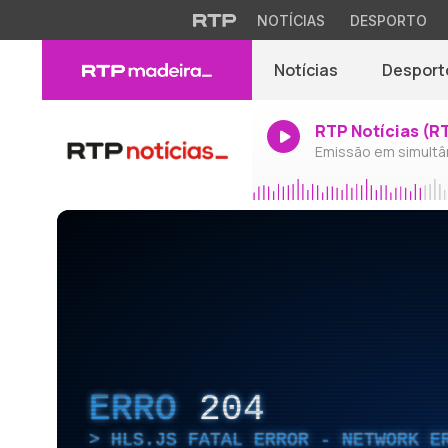
NOTÍCIAS
DESPORTO
Notícias
Desport
RTP Notícias (R
Emissão em simultâ
ERRO
204
HLS.JS FATAL ERROR - NETWORK E