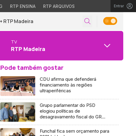
G
RTP ENSINA
RTP ARQUIVOS
Entrar
+ RTP Madeira
TV
RTP Madeira
Pode também gostar
CDU afirma que defenderá
financiamento às regiões
ultraperiféricas
Grupo parlamentar do PSD
elogiou políticas de
desagravamento fiscal do GR
(áudio)
Funchal fica sem orçamento para