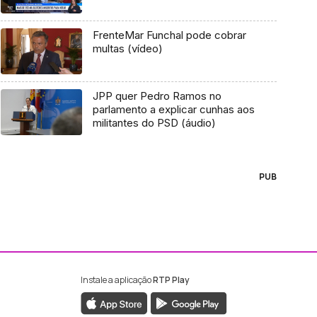
FrenteMar Funchal pode cobrar
multas (vídeo)
JPP quer Pedro Ramos no
parlamento a explicar cunhas aos
militantes do PSD (áudio)
PUB
Instale a aplicação
RTP Play
ebook da RTP Madeira
nstagram da RTP Madeira