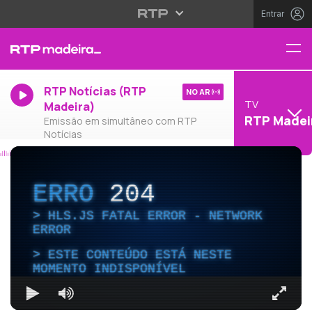
Entrar
RTP Notícias (RTP
NO AR
TV
Madeira)
RTP Madei
Emissão em simultâneo com RTP
Notícias
ERRO
204
HLS.JS FATAL ERROR - NETWORK
ERROR
ESTE CONTEÚDO ESTÁ NESTE
MOMENTO INDISPONÍVEL