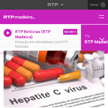
Entrar
RTP Notícias (RTP
NO AR
TV
Madeira)
RTP Madei
Emissão em simultâneo com RTP
Notícias