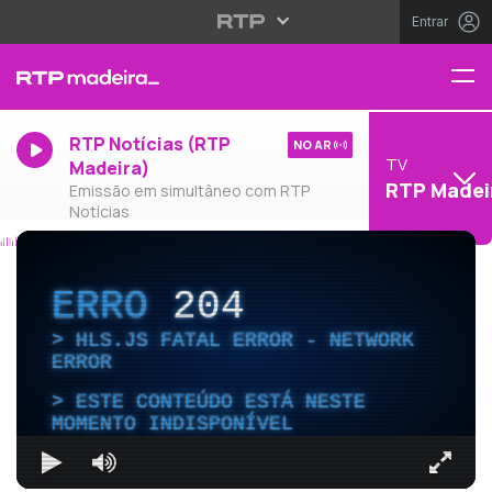
Entrar
RTP Notícias (RTP
NO AR
TV
Madeira)
RTP Madei
Emissão em simultâneo com RTP
Notícias
ERRO
204
HLS.JS FATAL ERROR - NETWORK
ERROR
ESTE CONTEÚDO ESTÁ NESTE
MOMENTO INDISPONÍVEL