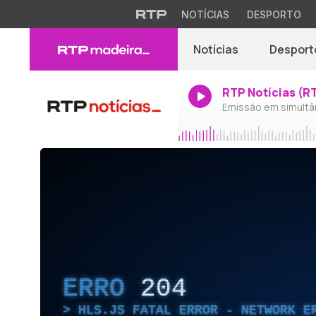
NOTÍCIAS
DESPORTO
Notícias
Desport
RTP Notícias (R
Emissão em simultâ
ERRO
204
HLS.JS FATAL ERROR - NETWORK E