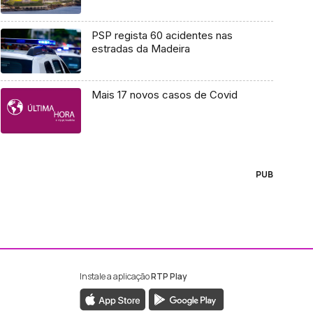
PSP regista 60 acidentes nas
estradas da Madeira
Mais 17 novos casos de Covid
PUB
Instale a aplicação
RTP Play
ebook da RTP Madeira
nstagram da RTP Madeira