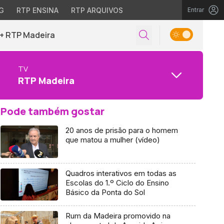
G
RTP ENSINA
RTP ARQUIVOS
Entrar
+ RTP Madeira
TV
RTP Madeira
Pode também gostar
20 anos de prisão para o homem
que matou a mulher (vídeo)
Quadros interativos em todas as
Escolas do 1.º Ciclo do Ensino
Básico da Ponta do Sol
Rum da Madeira promovido na