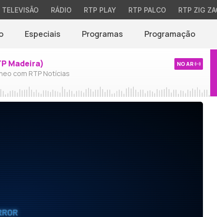
TELEVISÃO
RÁDIO
RTP PLAY
RTP PALCO
RTP ZIG ZA
o
Especiais
Programas
Programação
TP Madeira)
NO AR
neo com RTP Notícias
RROR