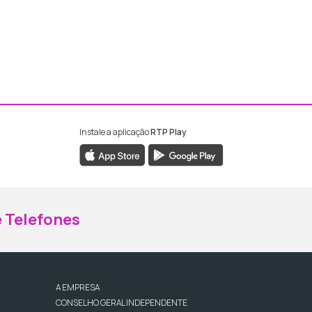
Instale a aplicação
RTP Play
ebook da RTP Madeira
nstagram da RTP Madeira
 Telefones
A EMPRESA
CONSELHO GERAL INDEPENDENTE