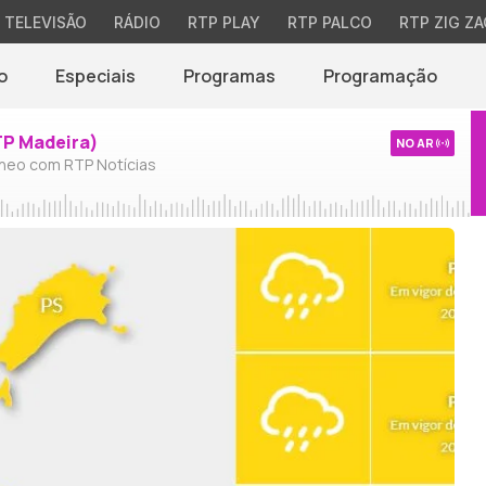
TELEVISÃO
RÁDIO
RTP PLAY
RTP PALCO
RTP ZIG ZA
o
Especiais
Programas
Programação
TP Madeira)
NO AR
neo com RTP Notícias