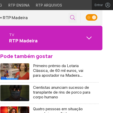
G
RTP ENSINA
RTP ARQUIVOS
Entrar
+ RTP Madeira
TV
RTP Madeira
Pode também gostar
Primeiro prémio da Lotaria
Clássica, de 60 mil euros, vai
para apostador na Madeira
(Vídeo)
Cientistas anunciam sucesso de
transplante de rins de porco para
corpo humano
Quatro pessoas em situação