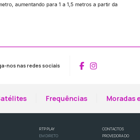
 metro, aumentando para 1 a 1,5 metros a partir da
Aceder ao Fac
Aceder ao I
ga-nos nas redes sociais
atélites
Frequências
Moradas e
RTP PLAY
CONTACTOS
EM DIRETO
PROVEDORA DO