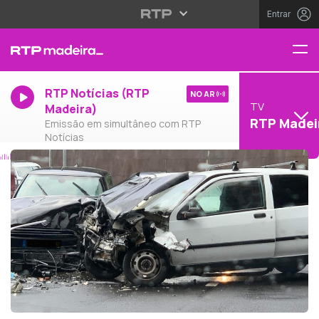
Entrar
RTP Notícias (RTP
NO AR
TV
Madeira)
RTP Madei
Emissão em simultâneo com RTP
Notícias