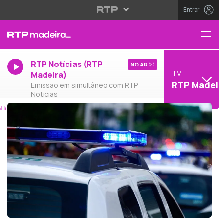
Entrar
RTP Notícias (RTP
NO AR
TV
Madeira)
RTP Madei
Emissão em simultâneo com RTP
Notícias